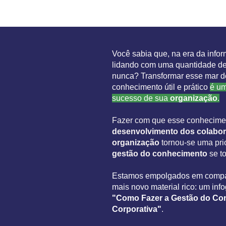
Você sabia que, na era da info
lidando com uma quantidade de
nunca? Transformar esse mar d
conhecimento útil e prático
é um
sucesso de sua
organização
.
Fazer com que esse conhecimen
desenvolvimento
dos colabo
organização
tornou-se uma prio
gestão do conhecimento
se t
Estamos empolgados em compar
mais novo material rico: um info
"Como Fazer a Gestão do Co
Corporativa"
.