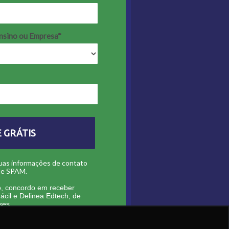
Ensino ou Empresa*
E GRÁTIS
suas informações de contato
 de SPAM.
o, concordo em receber
cil e Delinea Edtech, de
ses.
quando quiser!