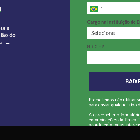
!
Cargo na Instituição de 
ra e
stão do
→
a.
8 + 2 = ?
BAIX
Prometemos não utilizar 
para enviar qualquer tipo
Ao preencher o formulári
comunicações da Prova Fá
acordo com meus interes
*Você pode descadastrar 