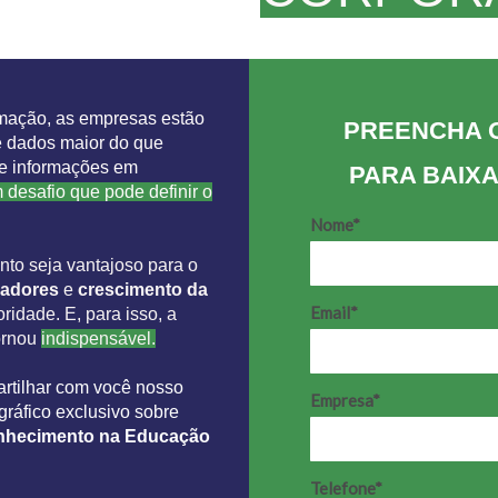
rmação, as empresas estão
PREENCHA 
 dados maior do que
e informações em
PARA BAIXA
 desafio que pode definir
o
Nome*
to seja vantajoso para o
radores
e
crescimento da
Email*
ridade. E, para isso, a
ornou
indispensável.
tilhar com você nosso
Empresa*
gráfico exclusivo sobre
nhecimento na Educação
Telefone*