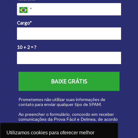
Cargo*
10 + 2 = ?
BAIXE GRÁTIS
Prometemos não utilizar suas informações de
contato para enviar qualquer tipo de SPAM.
Ao preencher o formulário, concordo em receber
comunicações da Prova Fácil e Delinea, de acordo
com meus interesses.
Utilizamos cookies para oferecer melhor
*Você pode descadastrar quando quiser!